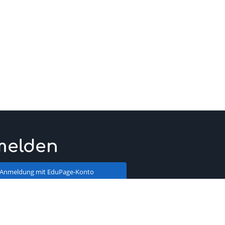
melden
Anmeldung mit EduPage-Konto
tzernamen oder Passwort vergessen