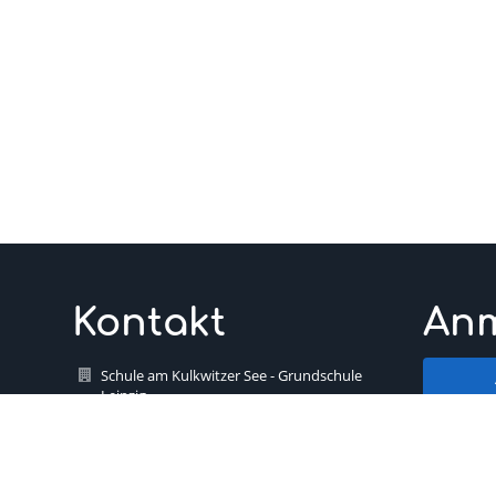
Kontakt
An
Schule am Kulkwitzer See - Grundschule
Leipzig
Benu
sekretariat@saks.lernsax.de
Sekretariat 0341 - 268 20 86 0