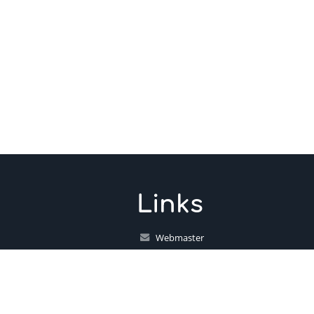
Links
Webmaster
Technische Unterstützung
Erreichbarkeitsinfo
Rechtliche Informationen