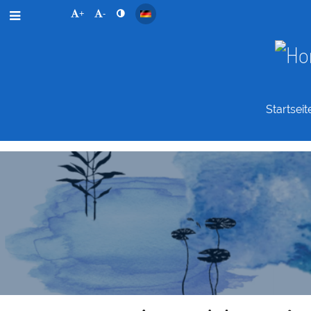
+
-
Startseit